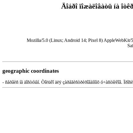
Äîáðî ïîæàëîâàòü íà îò
Mozilla/5.0 (Linux; Android 14; Pixel 8) AppleWebKi
Sa
geographic coordinates
- ñåðâèñ íå äîñòóïåí. Òîëüêî äëÿ çàðåãèñòðèðîâàííûõ ó÷àñòíèêîâ. Ïðîñèì